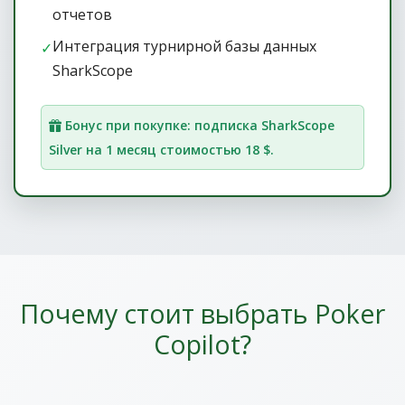
отчетов
Интеграция турнирной базы данных
SharkScope
Бонус при покупке: подписка SharkScope
Silver на 1 месяц стоимостью 18 $.
Почему стоит выбрать Poker
Copilot?