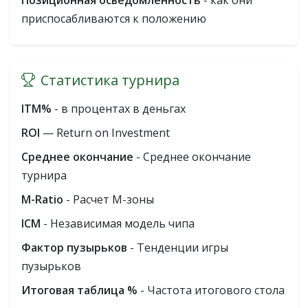
приспосабливаются к положению
Статистика турнира
ITM%
- в процентах в деньгах
ROI
— Return on Investment
Среднее окончание
- Среднее окончание
турнира
M-Ratio
- Расчет М-зоны
ICM
- Независимая модель чипа
Фактор пузырьков
- Тенденции игры
пузырьков
Итоговая таблица %
- Частота итогового стола