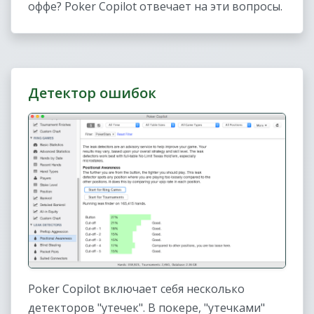
оффе? Poker Copilot отвечает на эти вопросы.
Детектор ошибок
Poker Copilot включает себя несколько
детекторов "утечек". В покере, "утечками"