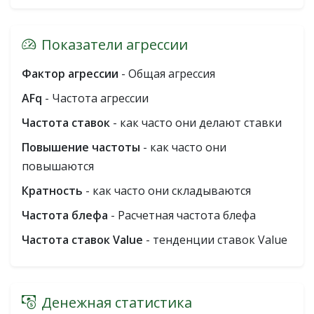
Показатели агрессии
Фактор агрессии
- Общая агрессия
AFq
- Частота агрессии
Частота ставок
- как часто они делают ставки
Повышение частоты
- как часто они
повышаются
Кратность
- как часто они складываются
Частота блефа
- Расчетная частота блефа
Частота ставок Value
- тенденции ставок Value
Денежная статистика