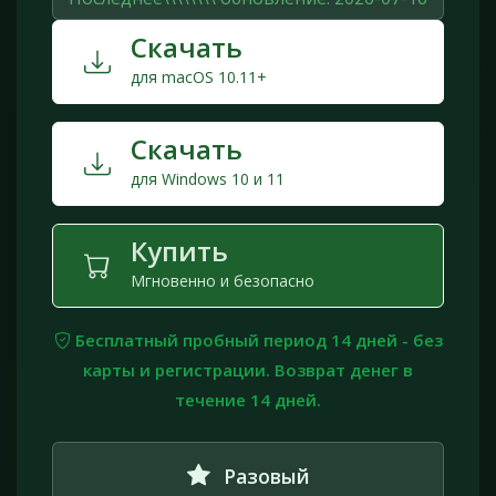
Скачать
для macOS 10.11+
Скачать
для Windows 10 и 11
Купить
Мгновенно и безопасно
Бесплатный пробный период 14 дней - без
карты и регистрации. Возврат денег в
течение 14 дней.
Разовый