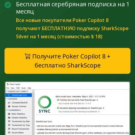
Бесплатная серебряная подписка на 1
месяц
Все новые покупатели Poker Copilot 8
получают БЕСПЛАТНУЮ подписку SharkScope
Silver на 1 месяц (стоимостью $ 18)
Получите Poker Copilot 8 +
бесплатно SharkScope