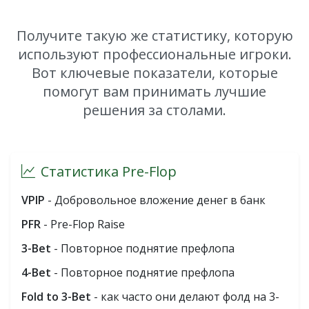
Получите такую же статистику, которую
используют профессиональные игроки.
Вот ключевые показатели, которые
помогут вам принимать лучшие
решения за столами.
Статистика Pre-Flop
VPIP
- Добровольное вложение денег в банк
PFR
- Pre-Flop Raise
3-Bet
- Повторное поднятие префлопа
4-Bet
- Повторное поднятие префлопа
Fold to 3-Bet
- как часто они делают фолд на 3-