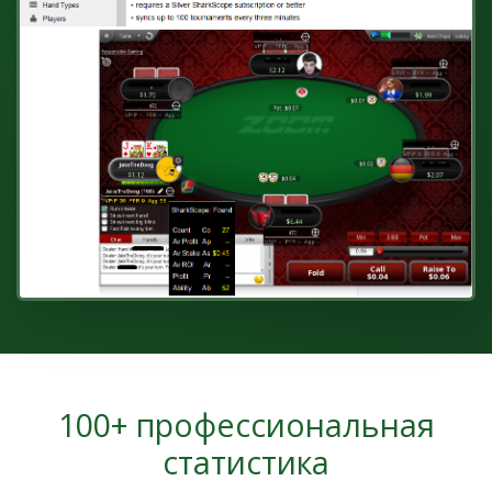
100+ профессиональная
статистика