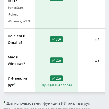
HUD?
PokerStars,
iPoker,
Winamax, WPN
Hold'em и
✅ Да
Да
Omaha?
Mac и
✅ Да
Да
Windows?
ИИ-анализ
✅ Да
-
1
рук
Функция 8-й версии
1
Для использования функции ИИ-анализа рук
требуется действующая подписка SharkScope.