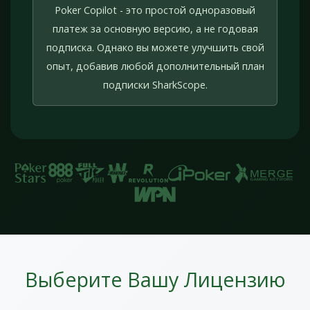
Poker Copilot - это простой одноразовый
платеж за основную версию, а не годовая
подписка. Однако вы можете улучшить свой
опыт, добавив любой дополнительный план
подписки SharkScope.
Выберите Вашу Лицензию