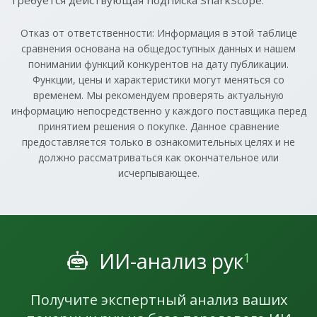
Отказ от ответственности: Информация в этой таблице
сравнения основана на общедоступных данных и нашем
понимании функций конкурентов на дату публикации.
Функции, цены и характеристики могут меняться со
временем. Мы рекомендуем проверять актуальную
информацию непосредственно у каждого поставщика перед
принятием решения о покупке. Данное сравнение
предоставляется только в ознакомительных целях и не
должно рассматриваться как окончательное или
исчерпывающее.
ИИ-анализ рук
1
Получите экспертный анализ ваших