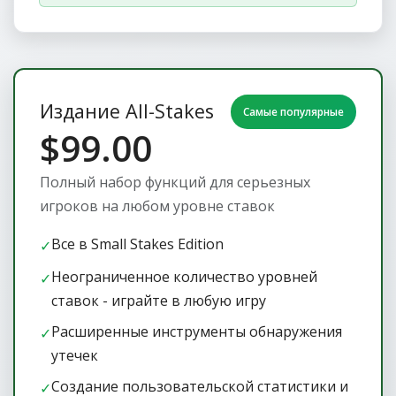
Издание All-Stakes
Самые популярные
$99.00
Полный набор функций для серьезных
игроков на любом уровне ставок
Все в Small Stakes Edition
Неограниченное количество уровней
ставок - играйте в любую игру
Расширенные инструменты обнаружения
утечек
Создание пользовательской статистики и