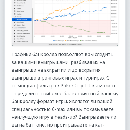
Графики банкролла позволяют вам следить
за вашими выигрышами, разбивая их на
выигрыши на вскрытии и до вскрытия,
выигрыши в ринговых играх и турнирах. С
помощью фильтров Poker Copilot вы можете
определить наиболее благоприятный вашему
банкроллу формат игры. Является ли вашей
специальностью 6-max или вы показываете
наилучшую игру в heads-up? Выигрываете ли
вы на баттоне, но проигрываете на кат-